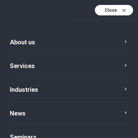
Close
De
Fr
About us
En
De (active)
Services
Industries
News
Seminars
Seminars