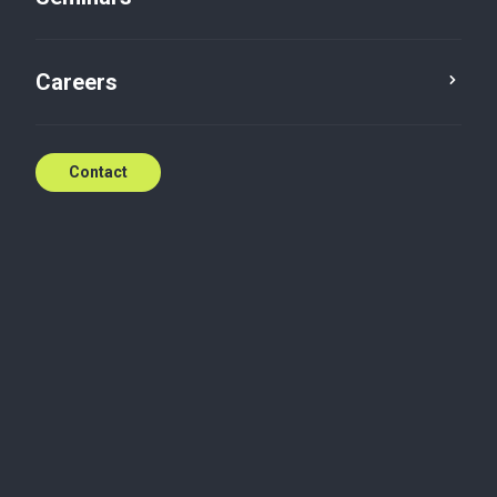
Careers
Contact
Inscription
Votre nom (obligatoire)
Votre fonction (obligatoire)