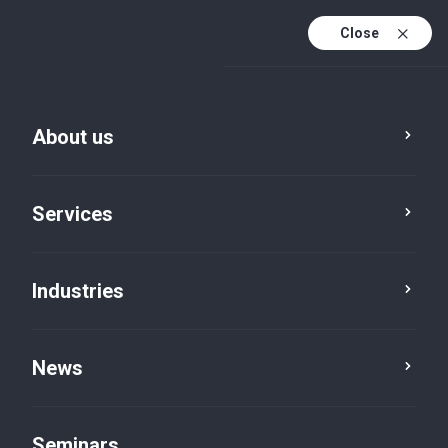
Close
De
Fr
About us
En
De (active)
Services
Industries
Seminars
Event form
News
Seminars