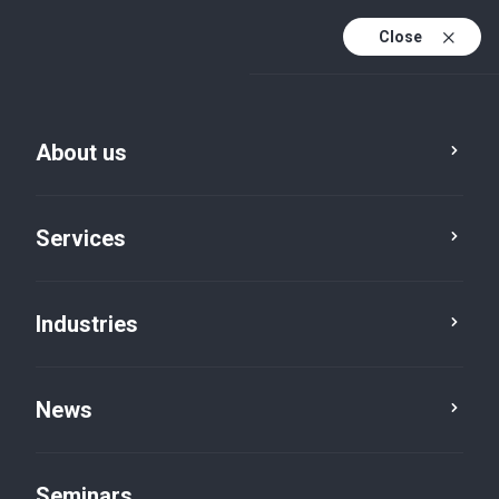
Close
De
Fr
About us
En
De (active)
Services
Industries
News
News
Seminars