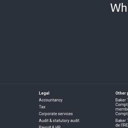
Whe
Legal
Other
Accountancy
Baker 
Comptab
Tax
membre
Corporate services
Compt
Audit & statutory audit
Baker 
de l'IR
Payroll & HR