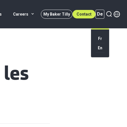
De
s
Careers
My Baker Tilly
Contact
Fr
En
De (active)
 les