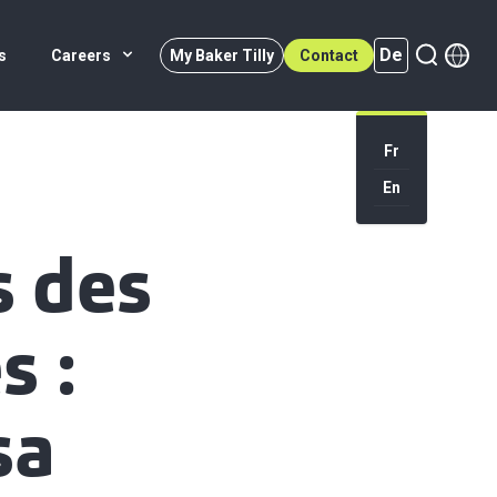
De
s
Careers
My Baker Tilly
Contact
Fr
En
De (active)
s des
s :
sa