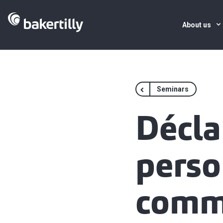
About us
Seminars
Décla
perso
comm