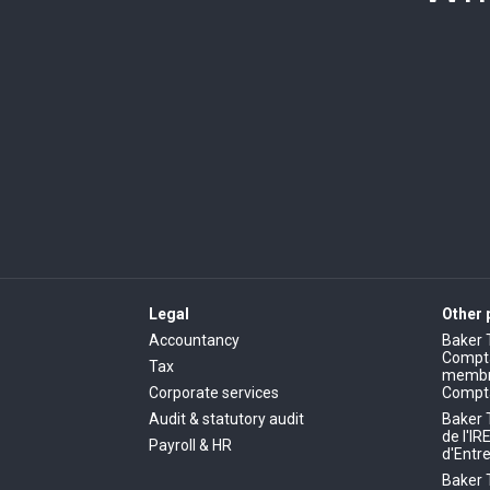
Legal
Other
Accountancy
Baker 
Comptab
Tax
membre
Corporate services
Compt
Audit & statutory audit
Baker 
de l'IR
Payroll & HR
d'Entre
Baker 