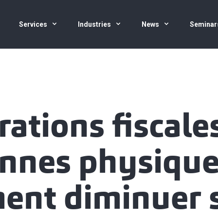
Services
Industries
News
Seminar
rations fiscale
nnes physique
ent diminuer 