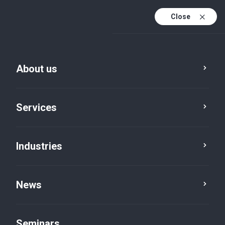
Close
De
Fr
About us
En
De (active)
Services
Industries
News
News
Seminars