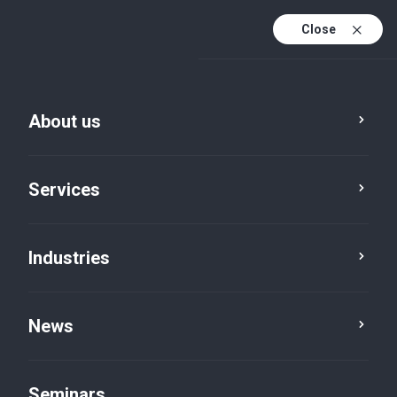
Close
De
Fr
About us
En
De (active)
Services
Industries
News
News
Seminars