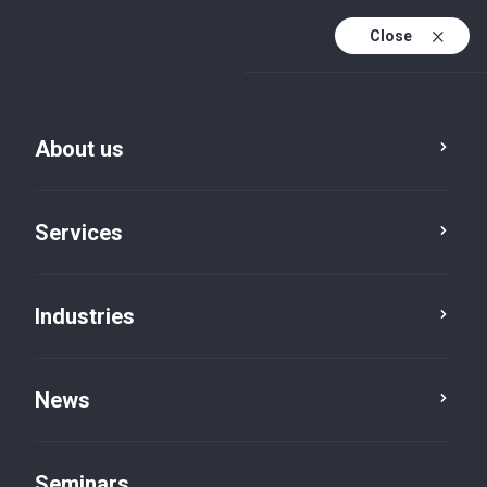
Close
De
Fr
About us
En
De (active)
Services
Industries
News
News
Seminars