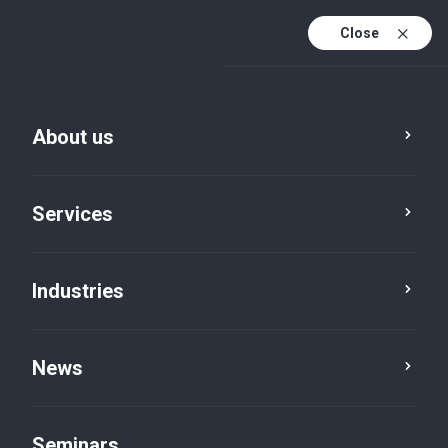
Close
De
Fr
About us
En
De (active)
Services
Industries
News
News
Seminars