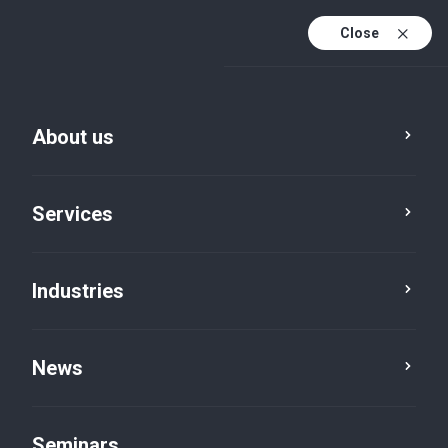
Close
De
Fr
About us
En
De (active)
Services
Industries
News
News
Seminars