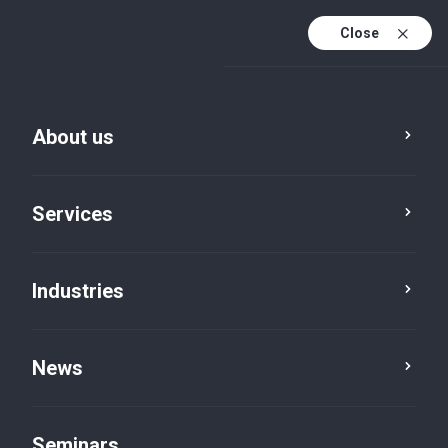
Close
De
Fr
About us
En
De (active)
Services
Industries
News
News
Seminars